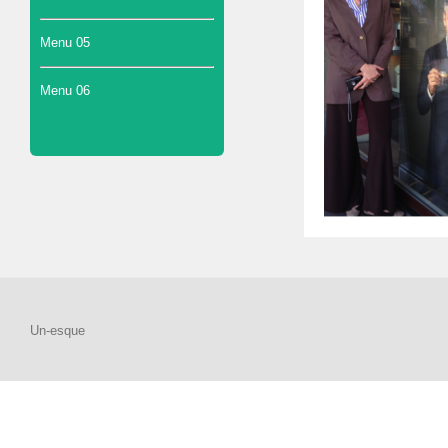
Menu 05
Menu 06
Un-esque