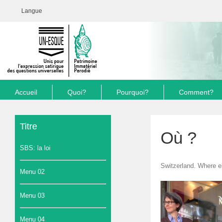
Langue
Accueil
Quoi?
Pourquoi?
Comment?
Titre
Où ?
SBS: la loi
Switzerland. Where e
Menu 02
Menu 03
Menu 04